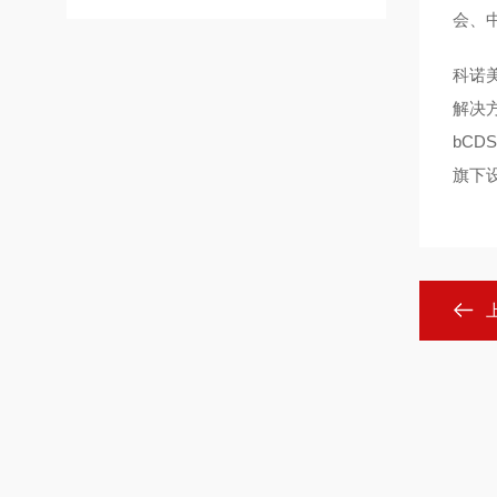
会、
科诺
解决
bC
旗下