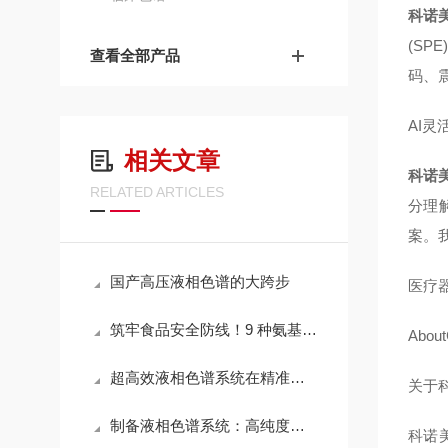
科诺美
(SP
查看全部产品
码、
AI灵
相关文章
科诺美
RELATED ARTICLES
分理
案。
国产高压液相色谱的大跨步
医疗器
筑牢食品安全防线！9 种氨基甲酸酯类农药及代谢产物，精准检测方案高效锁定
Abou
超高效液相色谱系统在精准检测领域的应用与发展
关于
制备液相色谱系统：高纯度物质分离纯化专用设备
科诺