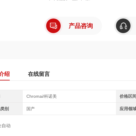
产品咨询
介绍
在线留言
牌
Chromai/科诺美
价格区
地类别
国产
应用领
o全自动