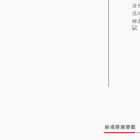
波长
流
梯
标准溶液谱图