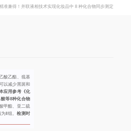
精准兼得！并联液相技术实现化妆品中 8 种化合物同步测定
乙酸乙酯、巯基
可以减少黑斑和
本应用参考《化
乙酸等8种化合物
酸甲酯、亚二硫
为Ⅱ组。
检测时