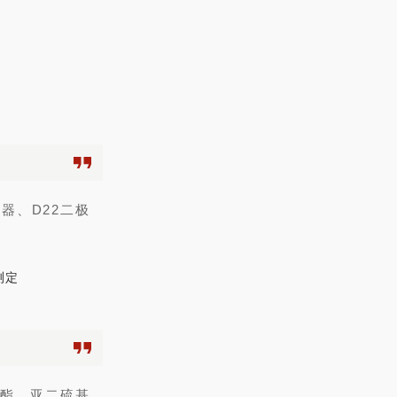
器、D22二极
甲酯、亚二硫基