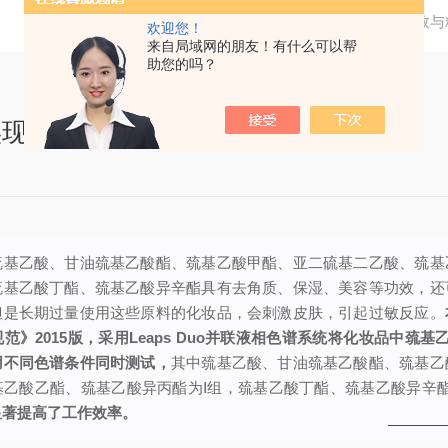
当前位置：
首页
技术文章
高效与
欢迎您！
来自局域网的朋友！有什么可以帮
助您的吗？
现化妆品中 8 种化合物同步测定
巯基乙酸、甘油巯基乙酸酯、巯基乙酸甲酯、亚二硫基二乙酸、巯基
巯基乙酸丁酯、巯基乙酸异辛酯具有去角质、保湿、美容等功效，还
但是长期过量使用这些原料的化妆品，会刺激皮肤，引起过敏反应。
范》2015版，采用Leaps Duo并联液相色谱系统将化妆品中巯基
用不同色谱条件同时测试，
其中巯基乙酸、甘油巯基乙酸酯、巯基乙
基乙酸乙酯、巯基乙酸异丙酯为Ⅰ组，巯基乙酸丁酯、巯基乙酸异辛酯
显著提高了工作效率。