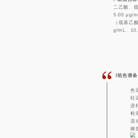
二乙酸、巯基
5.00 μg/
（巯基乙酸丁
g/mL、10.
Ⅰ组色谱
色谱
柱
进
检
流
梯