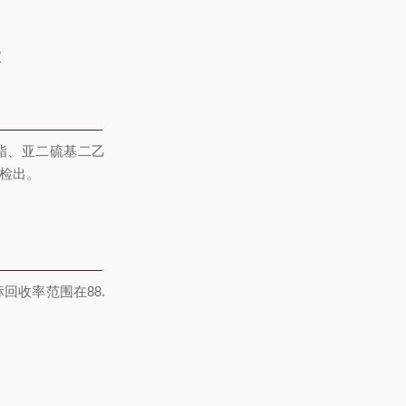
酯、亚二硫基二乙
检出。
回收率范围在88.