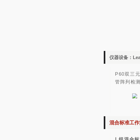
仪器设备：
Le
P60双三
管阵列检
混合标准工作
Ⅰ 组混合