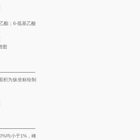
乙酯；6-巯基乙酸
谱图
面积为纵坐标绘制
D%均小于1%，峰