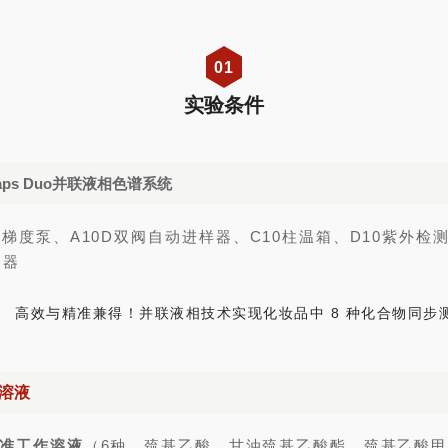
0
1
实验条件
aps Duo并联液相色谱系统
元梯度泵、A10D双阀自动进样器、C10柱温箱、D10紫外检测
测器
溶液
标准工作溶液
（6种，巯基乙酸、甘油巯基乙酸酯、巯基乙酸