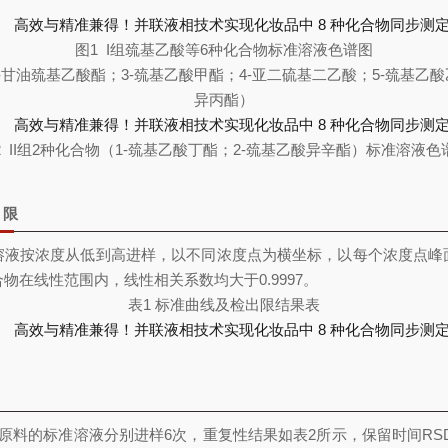
图1 I组巯基乙酸等6种化合物标准溶液色谱图
2-甘油巯基乙酸酯；3-巯基乙酸甲酯；4-亚二硫基二乙酸；5-巯基乙酸
异丙酯）
2 II组2种化合物（1-巯基乙酸丁酯；2-巯基乙酸异辛酯）标准溶液色
出限
溶液按浓度从低到高进样，以不同浓度点为横坐标，以每个浓度点峰
物在线性范围内，线性相关系数均大于0.9997。
表1 标准曲线及检出限结果表
原料的标准溶液分别进样6次，重复性结果如表2所示，保留时间RS