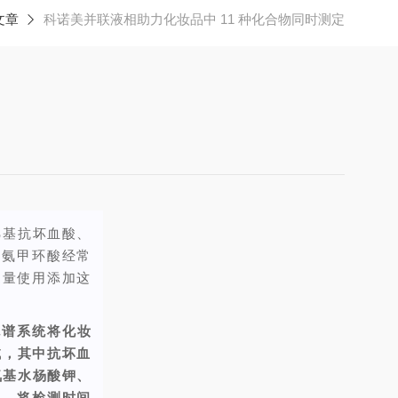
文章
科诺美并联液相助力化妆品中 11 种化合物同时测定
乙基抗坏血酸、
、氨甲环酸经常
过量使用添加这
相色谱系统将化妆
试，其中抗坏血
氧基水杨酸钾、
组。将检测时间