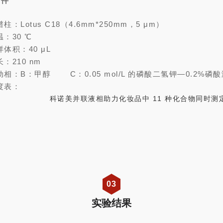
条件
柱：Lotus C18（4.6mm*250mm，5 μm）
温：30 ℃
样体积：40 μL
：210 nm
动相：B：甲醇 C：0.05 mol/L 的磷酸二氢钾—0.2%磷
度表：
03
实验结果