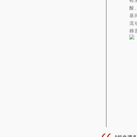
检
酸
基
流
梯