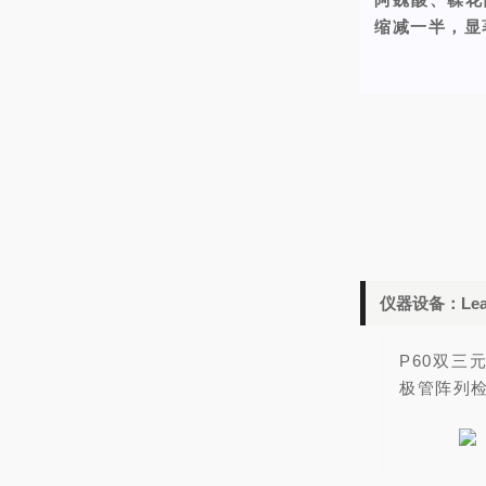
缩减一半，显
仪器设备：
Le
P60双三
极管阵列