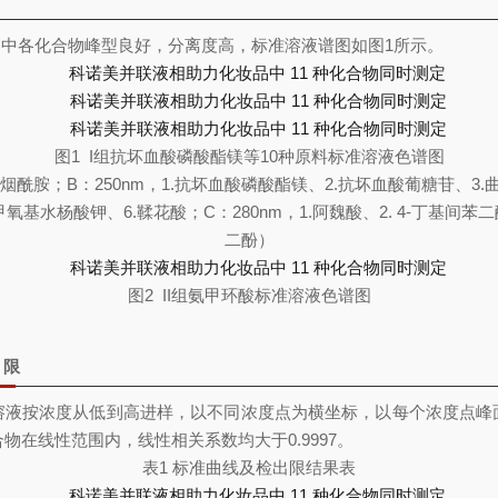
II中各化合物峰型良好，分离度高，标准溶液谱图如图1所示。
图1 I组抗坏血酸磷酸酯镁等10种原料标准溶液色谱图
1.烟酰胺；B：250nm，1.抗坏血酸磷酸酯镁、2.抗坏血酸葡糖苷、3.曲酸
-甲氧基水杨酸钾、6.鞣花酸；C：280nm，1.阿魏酸、2. 4-丁基间苯
二酚）
图2 II组氨甲环酸标准溶液色谱图
出限
溶液按浓度从低到高进样，以不同浓度点为横坐标，以每个浓度点峰
物在线性范围内，线性相关系数均大于0.9997。
表1 标准曲线及检出限结果表