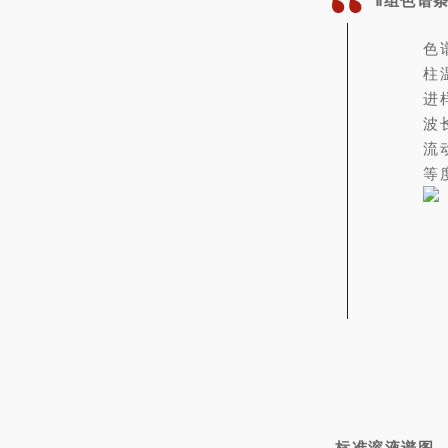
Ⅱ组色谱
色谱
柱
进
波长
流
等
标准溶液谱图