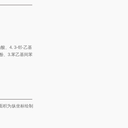
、4. 3-邻-乙基
二酚、3.苯乙基间苯
面积为纵坐标绘制