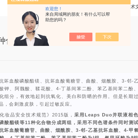
当前位置：
首页
技术
欢迎您！
来自局域网的朋友！有什么可以帮
助您的吗？
 种化合物同时测定
抗坏血酸磷酸酯镁、抗坏血酸葡糖苷、曲酸、烟酰胺、3-邻-
杨酸钾、阿魏酸、鞣花酸、4-丁基间苯二酚、苯乙基间苯二酚
化组分，有效地起到抗氧化、美白和防晒的作用。但是长期
品，会刺激皮肤，引起过敏反应。
化妆品安全技术规范》2015版，
采用Leaps Duo并联液
磷酸酯镁等11种化合物分成两组，采用不同色谱条件同时测
抗坏血酸葡糖苷、曲酸、烟酰胺、3-邻-乙基抗坏血酸、4-甲
酸、4-丁基间苯二酚、苯乙基间苯二酚为Ⅰ组，氨甲环酸为Ⅱ