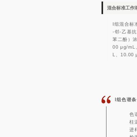
混合标准工作
Ⅰ组混合标
-邻-乙基
苯二酚）浓度分
00 μg/
L、10.00 
Ⅰ组色谱
色谱
柱
进