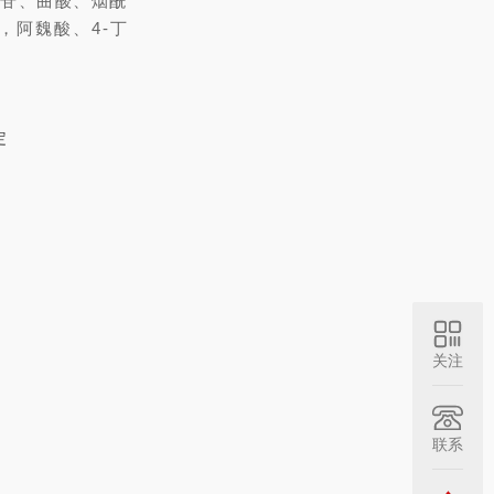
糖苷、曲酸、烟酰
m，阿魏酸、4-丁
关注
联系