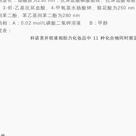
测波长：烟酰胺为230 nm，抗坏血酸磷酸酯镁、抗坏血酸葡
、3-邻-乙基抗坏血酸、4-甲氧基水杨酸钾、鞣花酸为250 n
间苯二酚、苯乙基间苯二酚为280 nm
动相：A：0.02 mol/L磷酸二氢钾溶液 B：甲醇
度表：