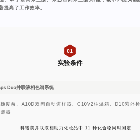
著提高了工作效率。
0
1
实验条件
aps Duo并联液相色谱系统
元梯度泵、A10D双阀自动进样器、C10V2柱温箱、D10紫外
检测器