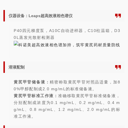
仪器设备：Leaps超高效液相色谱仪
P40四元梯度泵，
A10C
自动进样器，
C10
柱温箱，
D3
0L
蒸发光散射检测器
溶液配制
黄芪甲苷储备液：
精密称取黄芪甲苷对照品适量，加8
0%甲醇配制成2.0 mg/mL的标准储备液。
黄芪甲苷标准工作液：
准确移取黄芪甲苷标准储备液，
分别配制成浓度为0.1 mg/mL、0.2 mg/mL、0.4 m
g/mL、0.8 mg/mL、1.2 mg/mL、2.0 mg/mL的标
准工作液。