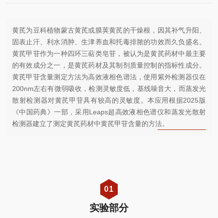
黄芪为豆科植物蒙古黄芪或膜荚黄芪的干燥根，因其补气升阳、
固表止汗、利水消肿、生津养血和托毒排脓的功效而久负盛名。
黄芪甲苷作为一种四环三萜类皂苷，被认为是黄芪药材中最主要
的有效成分之一，是黄芪药材及其制剂质量控制的指标性成分。
黄芪甲苷含量测定方法为高效液相色谱法，使用紫外检测器仅在
200nm左右有微弱吸收，检测灵敏度低，基线噪音大，而蒸发光
散射检测器对黄芪甲苷具有较高的灵敏度。
本应用根据2025版
《中国药典》一部，采用Leaps超高效液相色谱仪和蒸发光散射
检测器建立了测定黄芪药材中黄芪甲苷含量的方法。
0
1
实验部分