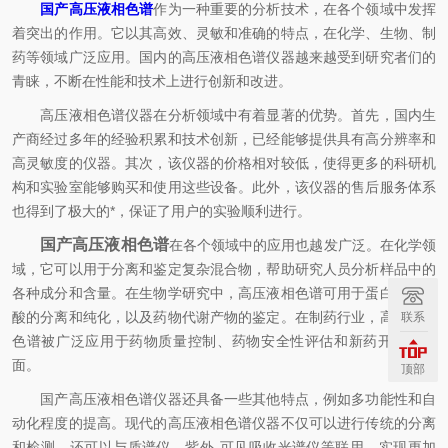
国产高压液相色谱
作为一种重要的分析技术，在各个领域中发挥
着突出的作用。它以其高效、灵敏和准确的特点，在化学、生物、制
药等领域广泛应用。国内的高压液相色谱仪器越来越受到研究者们的
青睐，不断在性能和技术上进行创新和改进。
高压液相色谱仪器在分析领域中有着显著的优势。首先，国内生
产商经过多年的经验积累和技术创新，已经能够提供具有高分辨率和
高灵敏度的仪器。其次，该仪器的价格相对较低，使得更多的科研机
构和实验室能够购买和使用这些设备。此外，该仪器的售后服务体系
也得到了极大的*，保证了用户的实验顺利进行。
国产高压液相色谱
在各个领域中的应用也越发广泛。在化学领
域，它可以用于分离和鉴定复杂混合物，帮助研究人员分析样品中的
各种成分和含量。在生物学研究中，高压液相色谱可用于蛋白质和核
酸的分离和纯化，以及药物代谢产物的鉴定。在制药行业，高压液相
联系
色谱被广泛应用于药物质量控制、药物安全性评估和新药开发等方
面。
顶部
国产高压液相色谱仪器还具备一些其他特点，例如多功能性和自
动化程度的提高。现代的高压液相色谱仪器不仅可以进行传统的分离
和检测，还可以与质谱仪、紫外-可见吸收光谱仪等联用，实现更加