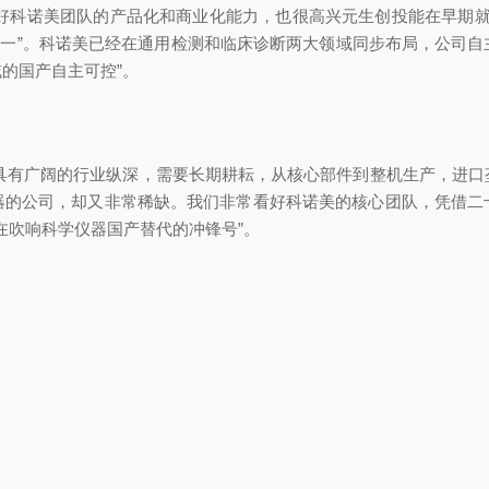
看好科诺美团队的产品化和商业化能力，也很高兴元生创投能在早期就
内第一”。科诺美已经在通用检测和临床诊断两大领域同步布局，公司
的国产自主可控”。
业具有广阔的行业纵深，需要长期耕耘，从核心部件到整机生产，进
器的公司，却又非常稀缺。我们非常看好科诺美的核心团队，凭借二
在吹响科学仪器国产替代的冲锋号”。