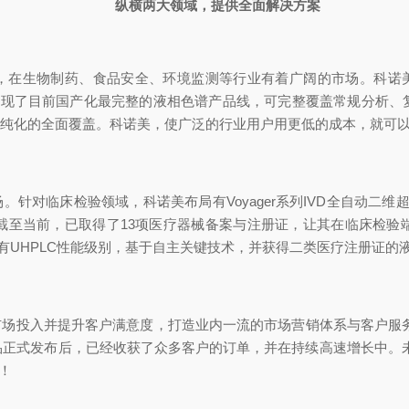
纵横两大领域，提供全面解决方案
生物制药、食品安全、环境监测等行业有着广阔的市场。科诺美已经陆
ntier系列等；实现了目前国产化最完整的液相色谱产品线，可完整覆盖
0μm制备纯化的全面覆盖。科诺美，使广泛的行业用户用更低的成本，就
对临床检验领域，科诺美布局有Voyager系列IVD全自动二维超
截至当前，已取得了13项医疗器械备案与注册证，让其在临床检验
有UHPLC性能级别，基于自主关键技术，并获得二类医疗注册证的
并提升客户满意度，打造业内一流的市场营销体系与客户服务体系团队，汇集
正式发布后，已经收获了众多客户的订单，并在持续高速增长中。未来，科诺美
！