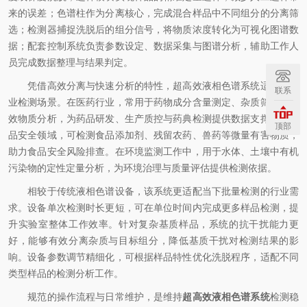
来的误差；色谱柱作为分离核心，完成混合样品中不同组分的分离筛
选；检测器捕捉洗脱后的组分信号，将物质浓度转化为可视化图谱数
据；配套控制系统负责参数设定、数据采集与图谱分析，辅助工作人
员完成数据整理与结果判定。
凭借高效分离与快速分析的特性，超高效液相色谱系统适配多行
联系
业检测场景。在医药行业，常用于药物成分含量测定、杂质筛查、药
效物质分析，为药品研发、生产质控与药典检测提供数据支撑。在食
顶部
品安全领域，可检测食品添加剂、残留农药、兽药等微量有害物质，
助力食品安全风险排查。在环境监测工作中，用于水体、土壤中有机
污染物的定性定量分析，为环境治理与质量评估提供检测依据。
相较于传统液相色谱设备，该系统更适配当下批量检测的行业需
求。设备单次检测时长更短，可在单位时间内完成更多样品检测，提
升实验室整体工作效率。针对复杂基质样品，系统的抗干扰能力更
好，能够有效分离杂质与目标组分，降低基质干扰对检测结果的影
响。设备参数调节精细化，可根据样品特性优化洗脱程序，适配不同
类型样品的检测分析工作。
规范的操作流程与日常维护，是维持
超高效液相色谱系统
检测稳