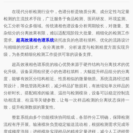
在现代分析检测行业中，色谱分析是物质分离、成分定性与定量
检测的主流技术手段，广泛服务于食品检测、医药研发、环境监测、
化工分析等众多领域。传统液相色谱设备分析周期较长，对微量、复
杂组分的分离效果有限，难以适配现阶段大批量、精细化的检测工作
需求。
超高效液相色谱系统
依托改良的色谱柱填料、优化的流路设计
与精细的控温技术，在分离效率、分析速度与检测精度方面实现升
级，为各类精细化检测工作提供可靠的设备支撑。
超高效液相色谱系统的核心优势来源于硬件结构与分离技术的优
化升级。设备采用粒径更小的色谱柱填料，大幅提升样品组分的分离
度，能够有效区分结构相近、性质相似的微量物质。系统流路经过精
简设计，降低管路死体积，减少样品扩散损耗，有效缩短单次样品的
分析时长。搭配精准的输液、温控与检测模块，设备可以稳定控制流
动相流速、柱温等关键参数，让每一次样品检测的分离状态保持一
致，提升检测数据的重复性。
整套系统由多个功能模块协同组成，各部件分工明确，保障检测
流程有序开展。输液模块负责稳定输送流动相，根据检测需求完成等
度或梯度洗脱；进样模块实现样品的精准定量进样，减少人工进样带